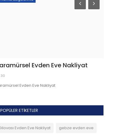
ayırova Evden Eve Nakliyat
Fabrika T
40
40
yırova Evden Eve Nakliyat
Fabrika Taşıma
POPÜLER ETIKETLER
Dilovası Evden Eve Nakliyat
gebze evden eve