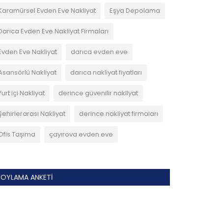
Karamürsel Evden Eve Nakliyat
Eşya Depolama
Darıca Evden Eve Nakliyat Firmaları
Evden Eve Nakliyat
darıca evden eve
Asansörlü Nakliyat
darıca nakliyat fiyatları
Yurt içi Nakliyat
derince güvenilir nakliyat
Şehirlerarası Nakliyat
derince nakliyat firmaları
Ofis Taşıma
çayırova evden eve
OYLAMA ANKETI