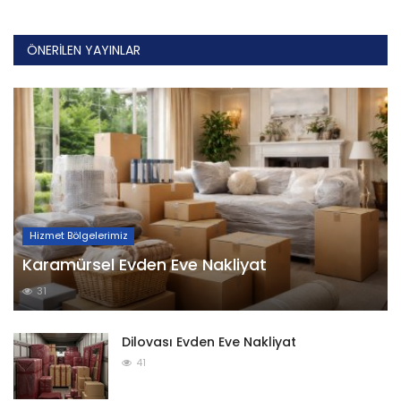
ÖNERILEN YAYINLAR
Hizmet Bölgelerimiz
Karamürsel Evden Eve Nakliyat
31
Dilovası Evden Eve Nakliyat
41