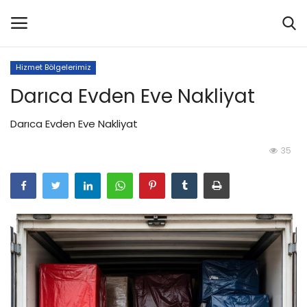
Hizmet Bölgelerimiz
Darıca Evden Eve Nakliyat
Anasayfa
Darıca Evden Eve Nakliyat
Hakkımızda
35
Hizmetlerimiz
Hizmet Bölgelerimiz
Galeri
Blog
Referanslar