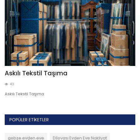
Askılı Tekstil Taşıma
O
43
Askılı Tekstil Taşıma
Of
POPÜLER ETIKETLER
gebze evden eve
Dilovası Evden Eve Nakliyat